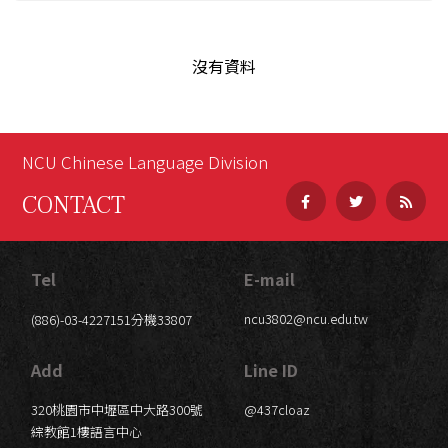
All
沒有資料
NCU Chinese Language Division
CONTACT
Tel
E-mail
ncu3802@ncu.edu.tw
(886)-03-4227151
分機33807
Add
Line ID
320桃園市中壢區中大路300號 
@437cloaz
綜教館1樓語言中心