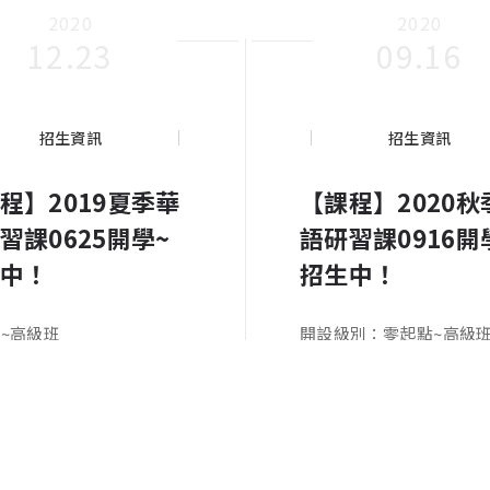
2020
2020
12.23
09.16
招生資訊
招生資訊
程】2019夏季華
【課程】2020秋
習課0625開學~
語研習課0916開
中！
招生中！
~高級班
開設級別：零起點~高級