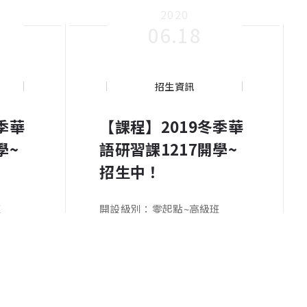
2020
06.18
招生資訊
季華
【課程】2019冬季華
學~
語研習課1217開學~
招生中！
班
開設級別：零起點~高級班